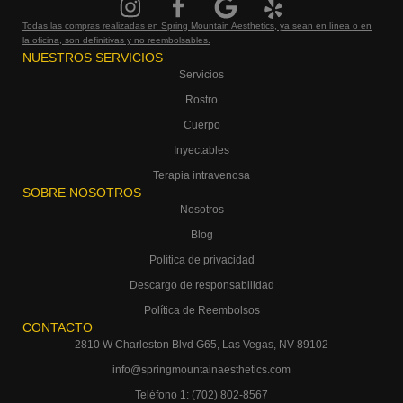
Todas las compras realizadas en Spring Mountain Aesthetics, ya sean en línea o en
la oficina, son definitivas y no reembolsables.
NUESTROS SERVICIOS
Servicios
Rostro
Cuerpo
Inyectables
Terapia intravenosa
SOBRE NOSOTROS
Nosotros
Blog
Política de privacidad
Descargo de responsabilidad
Política de Reembolsos
CONTACTO
2810 W Charleston Blvd G65, Las Vegas, NV 89102
info@springmountainaesthetics.com
Teléfono 1: (702) 802-8567