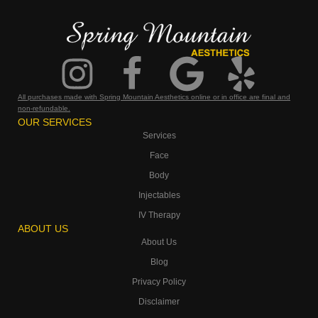
All purchases made with Spring Mountain Aesthetics online or in office are final and
non-refundable.
OUR SERVICES
Services
Face
Body
Injectables
IV Therapy
ABOUT US
About Us
Blog
Privacy Policy
Disclaimer