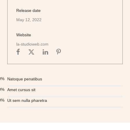
Release date
May 12, 2022
Website
la-studioweb.com
0
%
Natoque penatibus
0
%
Amet cursus sit
0
%
Ut sem nulla pharetra