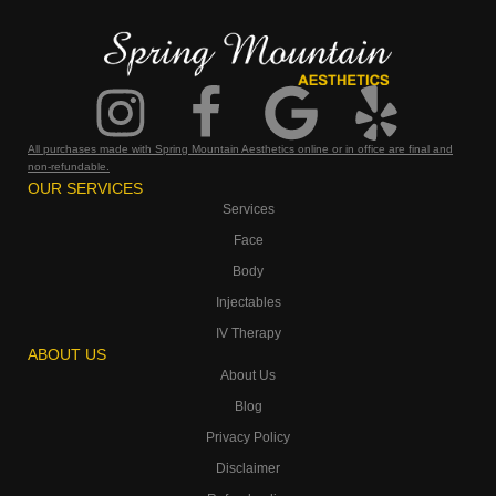
All purchases made with Spring Mountain Aesthetics online or in office are final and
non-refundable.
OUR SERVICES
Services
Face
Body
Injectables
IV Therapy
ABOUT US
About Us
Blog
Privacy Policy
Disclaimer